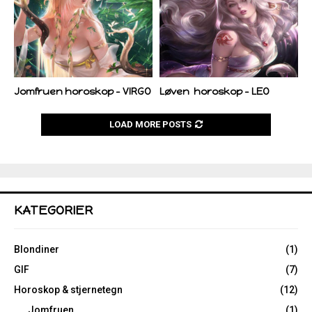
Jomfruen horoskop – VIRGO
Løven horoskop – LEO
LOAD MORE POSTS
KATEGORIER
Blondiner
(1)
GIF
(7)
Horoskop & stjernetegn
(12)
Jomfruen
(1)