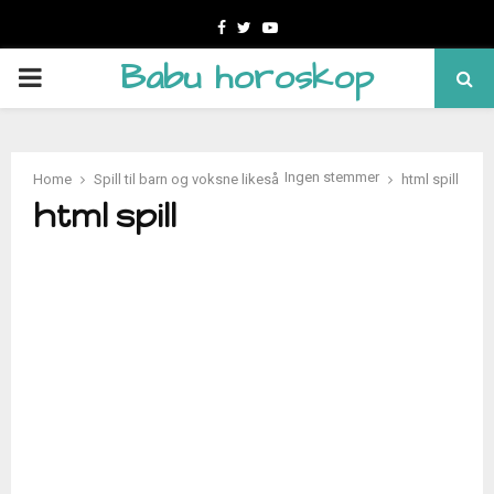
Facebook
Twitter
Youtube
Babu horoskop
PRIMARY
MENU
Ingen stemmer
Home
Spill til barn og voksne likeså
html spill
html spill