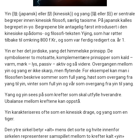
Yin (陰 (japansk) eller 阴 (kinesisk)) og yang (陽 eller 阳) er sentrale
begreper innen kinesisk filosofi, særlig taoisme. På japansk kalles
begrepet in-yo. Begrepene ble antagelig først introdusert i den
kinesiske spådoms- og filosofi-teksten Yijing, som har røtter
tilbake til omkring 800 f.Kr., og som var ferdig redigert ca. år 1.
Yin er her det jordiske, yang det himmelske prinsipp. De
symboliserer to motsatte, komplementære prinsipper som kald –
varm, mørk – lys, passiv – aktiv og så videre. Overgangen mellom
yin og yang er ikke skarp, men flytende. For eksempel kan man i
filosofien beskrive sommer som full yang, høst som overgang fra
yang til yin, vinter som full yin og vår som overgang fra yin til yang.
Yang og yin sees på som krefter som skal utfylle hverandre.
Ubalanse mellom kreftene kan oppstå.
Yin karakteriseres ofte som en kinesisk drage, og yang som en
tiger.
Den ytre sirkel betyr «alt» mens det sorte og hvite innenfor
sirkelen representerer samspillet mellom to krefter kalt «yin»